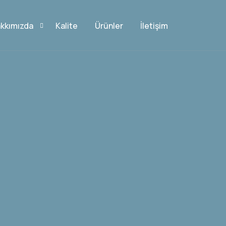
kkımızda
Kalite
Ürünler
İletişim
rtifikalar
kine Parkuru